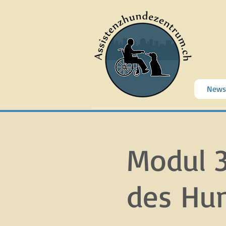
News
Modul 3
des Hun