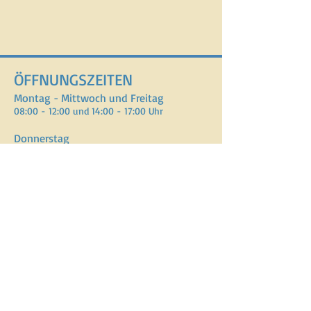
ÖFFNUNGSZEITEN
Montag - Mittwoch und Freitag
08:00 - 12:00 und 14:00 - 17:00 Uhr
Donnerstag
08:00 - 12:00, Nachmittag geschlossen
ADRESSE
Verein Assistenzhundezentrum Schweiz
Lenzburgerstrasse 2, Gebäude 10
5702 Niederlenz
E-Mail :
info@vahzs.ch
Telefon : +41 77 440 69 47
SPENDENKONTO
CH70
0900 0000 1554 8144 7