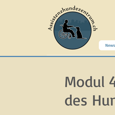
News
Modul 4
des Hu