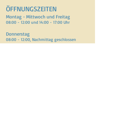
ÖFFNUNGSZEITEN
Montag - Mittwoch und Freitag
08:00 - 12:00 und 14:00 - 17:00 Uhr
Donnerstag
08:00 - 12:00, Nachmittag geschlossen
ADRESSE
Verein Assistenzhundezentrum Schweiz
Lenzburgerstrasse 2, Gebäude 10
5702 Niederlenz
E-Mail :
info@vahzs.ch
Telefon : +41 77 440 69 47
SPENDENKONTO
CH70
0900 0000 1554 8144 7
BIC POFICHBEXXX
Inhaber: Verein Assisten
z
hundezentrum