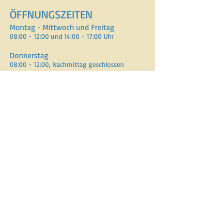
ÖFFNUNGSZEITEN
Montag - Mittwoch und Freitag
08:00 - 12:00 und 14:00 - 17:00 Uhr
Donnerstag
08:00 - 12:00, Nachmittag geschlossen
ADRESSE
Verein Assistenzhundezentrum Schweiz
Lenzburgerstrasse 2, Gebäude 10
5702 Niederlenz
E-Mail :
info@vahzs.ch
Telefon : +41 77 440 69 47
SPENDENKONTO
CH70
0900 0000 1554 8144 7
BIC POFICHBEXXX
Inhaber: Verein Assisten
z
hundezentrum